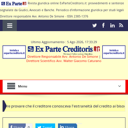
Rivista giuridica online ExParteCreditoris.it: provvedimenti e sentenze
segnalate da Giudici, Avvocati e Banche. Periodico d'informazione giuridica per studi legali
Direttore responsabile Avv. Antonio De Simone - ISSN 2385-1376
Ultimo Aggiornamento : 5 Ago 2026, 17:33:29
Direttore Responsabile Avv. Antonio De Simone
|
Direttore Scientifico Avv. Walter Giacomo Caturano
Menu
 che il creditore conosceva l’estraneità del credito ai bisogni della fa
za di clausole nulle deve produrre il contratto di conto corrente
Share
Tweet
Share
0