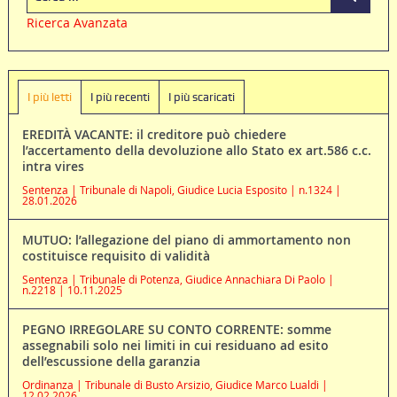
Ricerca Avanzata
I più letti
I più recenti
I più scaricati
EREDITÀ VACANTE: il creditore può chiedere
l’accertamento della devoluzione allo Stato ex art.586 c.c.
intra vires
Sentenza | Tribunale di Napoli, Giudice Lucia Esposito | n.1324 |
28.01.2026
MUTUO: l’allegazione del piano di ammortamento non
costituisce requisito di validità
Sentenza | Tribunale di Potenza, Giudice Annachiara Di Paolo |
n.2218 | 10.11.2025
PEGNO IRREGOLARE SU CONTO CORRENTE: somme
assegnabili solo nei limiti in cui residuano ad esito
dell’escussione della garanzia
Ordinanza | Tribunale di Busto Arsizio, Giudice Marco Lualdi |
12.02.2026