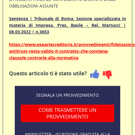
OBBLIGAZIONI ASSUNTE
Sentenza | Tribunale di Roma, Sezione specializzata in
materia di Impresa, Pres. Basile – Rel. Martucci |
08.03.2022 | n.3653
https://www.expartecreditoris.it/provvedimenti/fideiussion
antitrust-resta-valido-il-contratto-che-contiene-
clausole-contrarie-alla-normativa
Questo articolo ti è stato utile?
SEGNALA UN PROVVEDIMENTO
COME TRASMETTERE UN
PROVVEDIMENTO
NEWSLETTER - ISCRIZIONE GRATUITA ALLA