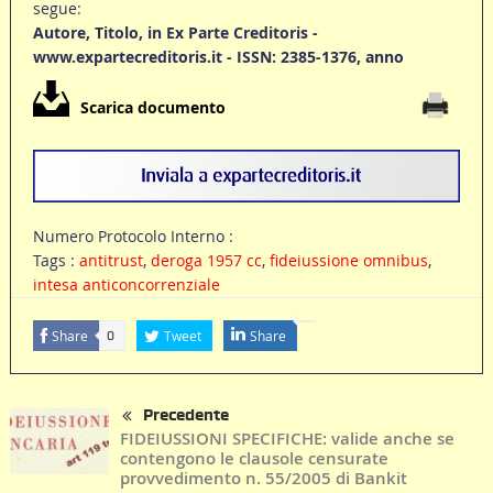
segue:
Autore, Titolo, in Ex Parte Creditoris -
www.expartecreditoris.it - ISSN: 2385-1376, anno
Scarica documento
Numero Protocolo Interno :
Tags :
antitrust
,
deroga 1957 cc
,
fideiussione omnibus
,
intesa anticoncorrenziale
Share
Tweet
Share
0
Precedente
FIDEIUSSIONI SPECIFICHE: valide anche se
contengono le clausole censurate
provvedimento n. 55/2005 di Bankit