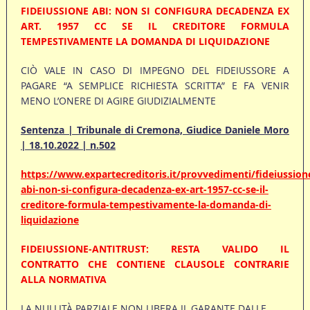
FIDEIUSSIONE ABI: NON SI CONFIGURA DECADENZA EX
ART. 1957 CC SE IL CREDITORE FORMULA
TEMPESTIVAMENTE LA DOMANDA DI LIQUIDAZIONE
CIÒ VALE IN CASO DI IMPEGNO DEL FIDEIUSSORE A
PAGARE “A SEMPLICE RICHIESTA SCRITTA” E FA VENIR
MENO L’ONERE DI AGIRE GIUDIZIALMENTE
Sentenza | Tribunale di Cremona, Giudice Daniele Moro
| 18.10.2022 | n.502
https://www.expartecreditoris.it/provvedimenti/fideiussion
abi-non-si-configura-decadenza-ex-art-1957-cc-se-il-
creditore-formula-tempestivamente-la-domanda-di-
liquidazione
FIDEIUSSIONE-ANTITRUST: RESTA VALIDO IL
CONTRATTO CHE CONTIENE CLAUSOLE CONTRARIE
ALLA NORMATIVA
LA NULLITÀ PARZIALE NON LIBERA IL GARANTE DALLE