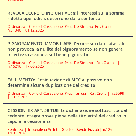
REVOCA DECRETO INGIUNTIVO: gli interessi sulla somma
ridotta ope iudicis decorrono dalla sentenza
Ordinanza | Corte di Cassazione, Pres. De Stefano -Rel. Guizzi |
n.31340 | 01.12.2025
PIGNORAMENTO IMMOBILIARE: l’errore sui dati catastali
non provoca la nullità del pignoramento se non genera
incertezza assoluta sul bene pignorato
Ordinanza | Corte di Cassazione, Pres. De Stefano – Rel. Gianniti |
n.16216 | 17.06.2025
FALLIMENTO: l’insinuazione di MCC al passivo non
determina alcuna duplicazione del credito
Ordinanza | Corte di Cassazione, Pres. Terrusi – Rel. Crolla | n.29599
| 10.11.2025
CESSIONI EX ART. 58 TUB: la dichiarazione sottoscritta dal
cedente integra prova piena della titolarità del credito in
capo alla cessionaria
Sentenza | Tribunale di Velletri, Giudice Davide Rizzuti | n.126 |
14.01.2026